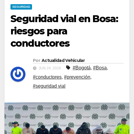
SEGURIDAD
Seguridad vial en Bosa:
riesgos para
conductores
Por
Actualidad Vehicular
#Bogotá
,
#Bosa
,
JUN 24, 2026
#conductores
,
#prevención
,
#seguridad vial