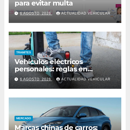
para evitar multa
6 AGOSTO, 2026
ACTUALIDAD VEHICULAR
TRAMITES
Vehículos eléctricos
personales: reglas en
Colombia
6 AGOSTO, 2026
ACTUALIDAD VEHICULAR
MERCADO
Marcas chinas de carros: