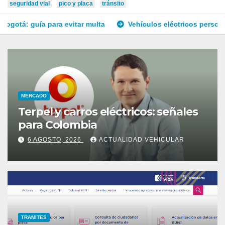
seguridad vial
pico y placa
tránsito
vitar multa
Vehículos eléctricos personales: reglas en Col
MERCADO
Terpel y carros eléctricos: señales
para Colombia
6 AGOSTO, 2026
ACTUALIDAD VEHICULAR
TRAMITES