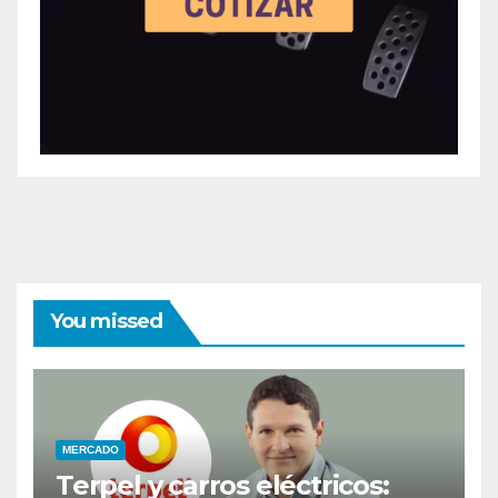
You missed
MERCADO
Terpel y carros eléctricos: