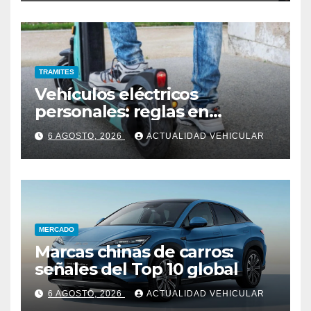
TRAMITES
Vehículos eléctricos
personales: reglas en
Colombia
6 AGOSTO, 2026
ACTUALIDAD VEHICULAR
MERCADO
Marcas chinas de carros:
señales del Top 10 global
6 AGOSTO, 2026
ACTUALIDAD VEHICULAR