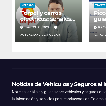
MERCADO
TRAMITE
Terpel y carros
Pico
eléctricos: señales
guía
para Colombia
mul
6 AGOSTO, 2026
6 AG
ACTUALIDAD VEHICULAR
ACTUAL
Noticias de Vehículos y Seguros al 
Noticias, análisis y guías sobre vehículos y seguros auto
la información y servicios para conductores en Colombi