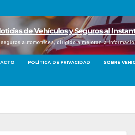
oticias de Vehículos y Seguros al Instan
y seguros automotrices, dirigido a mejorar la informac
TACTO
POLÍTICA DE PRIVACIDAD
SOBRE VEH