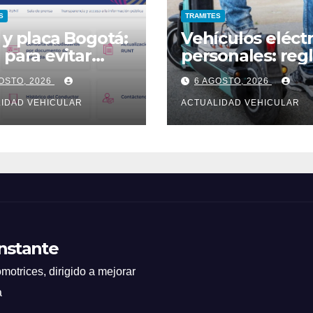
S
TRAMITES
 y placa Bogotá:
Vehículos eléctr
 para evitar
personales: reg
ta
en Colombia
OSTO, 2026
6 AGOSTO, 2026
IDAD VEHICULAR
ACTUALIDAD VEHICULAR
Instante
motrices, dirigido a mejorar
a