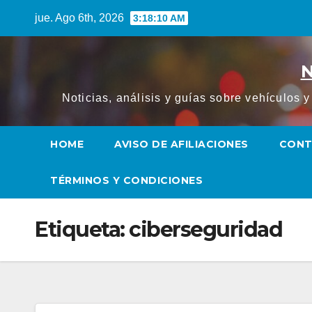
Saltar
jue. Ago 6th, 2026
3:18:11 AM
al
contenido
N
Noticias, análisis y guías sobre vehículos 
HOME
AVISO DE AFILIACIONES
CON
TÉRMINOS Y CONDICIONES
Etiqueta:
ciberseguridad