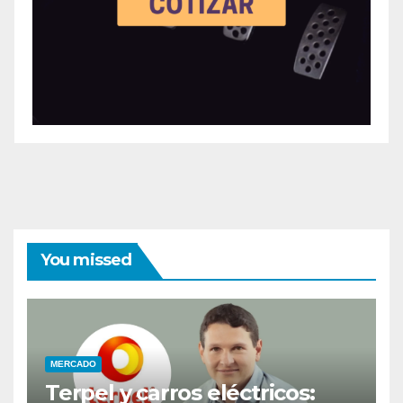
You missed
MERCADO
Terpel y carros eléctricos: