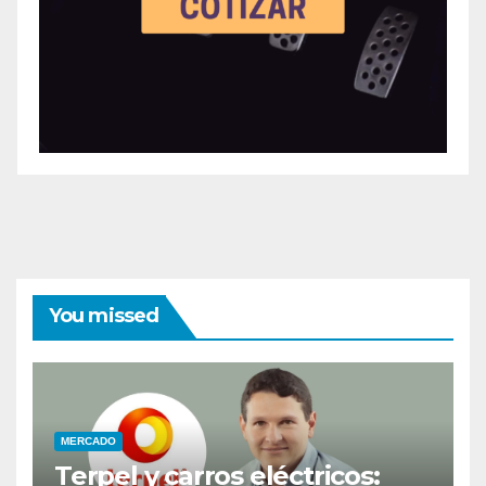
You missed
MERCADO
Terpel y carros eléctricos: