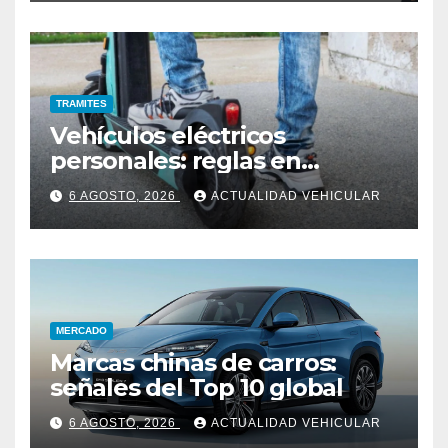
TRAMITES
Vehículos eléctricos
personales: reglas en
Colombia
6 AGOSTO, 2026
ACTUALIDAD VEHICULAR
MERCADO
Marcas chinas de carros:
señales del Top 10 global
6 AGOSTO, 2026
ACTUALIDAD VEHICULAR