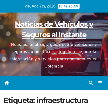
Saltar
vie. Ago 7th, 2026
10:42:21 AM
al
contenido
Noticias de Vehículos y
Seguros al Instante
Noticias, análisis y guías sobre vehículos y
seguros automotrices, dirigido a mejorar la
información y servicios para conductores en
Colombia
Etiqueta:
infraestructura