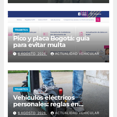
TRAMITES
Pico y placa Bogotá: guía
para evitar multa
6 AGOSTO, 2026
ACTUALIDAD VEHICULAR
TRAMITES
Vehículos eléctricos
personales: reglas en
Colombia
6 AGOSTO, 2026
ACTUALIDAD VEHICULAR