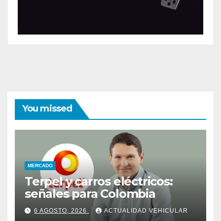
You missed
MERCADO
Terpel y carros eléctricos:
señales para Colombia
6 AGOSTO, 2026
ACTUALIDAD VEHICULAR