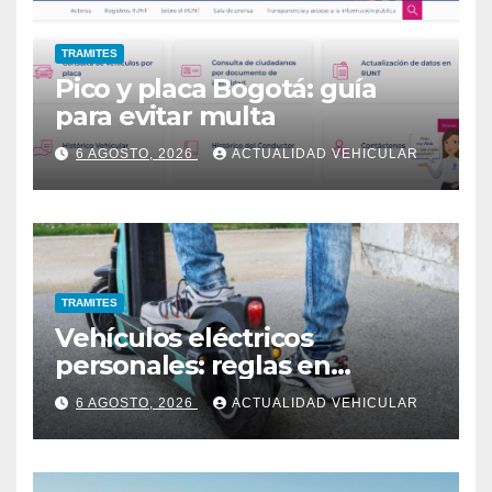
TRAMITES
Pico y placa Bogotá: guía
para evitar multa
6 AGOSTO, 2026
ACTUALIDAD VEHICULAR
TRAMITES
Vehículos eléctricos
personales: reglas en
Colombia
6 AGOSTO, 2026
ACTUALIDAD VEHICULAR