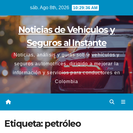
Saltar
sáb. Ago 8th, 2026
10:29:37 AM
al
contenido
Noticias de Vehículos y
Seguros al Instante
Noticias, análisis y guías sobre vehículos y
seguros automotrices, dirigido a mejorar la
información y servicios para conductores en
Colombia
Etiqueta:
petróleo