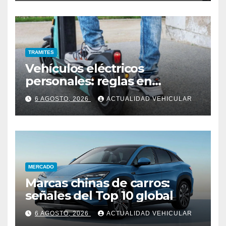
TRAMITES
Vehículos eléctricos
personales: reglas en
Colombia
6 AGOSTO, 2026
ACTUALIDAD VEHICULAR
MERCADO
Marcas chinas de carros:
señales del Top 10 global
6 AGOSTO, 2026
ACTUALIDAD VEHICULAR