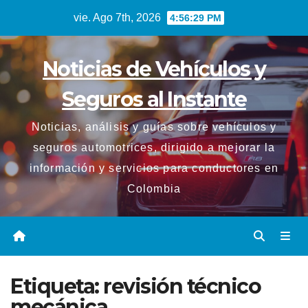
Saltar
vie. Ago 7th, 2026
4:56:30 PM
al
contenido
Noticias de Vehículos y
Seguros al Instante
Noticias, análisis y guías sobre vehículos y
seguros automotrices, dirigido a mejorar la
información y servicios para conductores en
Colombia
Etiqueta:
revisión técnico
mecánica