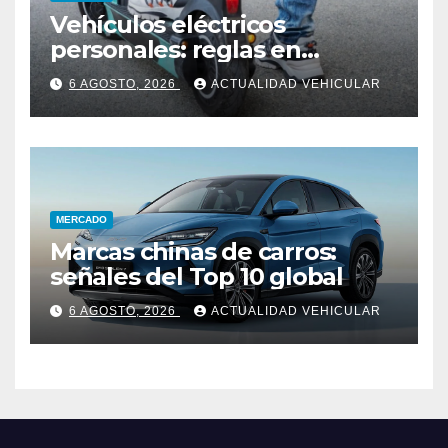
Vehículos eléctricos
personales: reglas en
Colombia
6 AGOSTO, 2026
ACTUALIDAD VEHICULAR
MERCADO
Marcas chinas de carros:
señales del Top 10 global
6 AGOSTO, 2026
ACTUALIDAD VEHICULAR