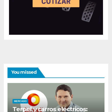
You missed
MERCADO
Terpel y carros eléctricos: