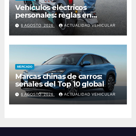
Vehículos eléctricos
personales: reglas en
Colombia
6 AGOSTO, 2026
ACTUALIDAD VEHICULAR
MERCADO
Marcas chinas de carros:
señales del Top 10 global
6 AGOSTO, 2026
ACTUALIDAD VEHICULAR