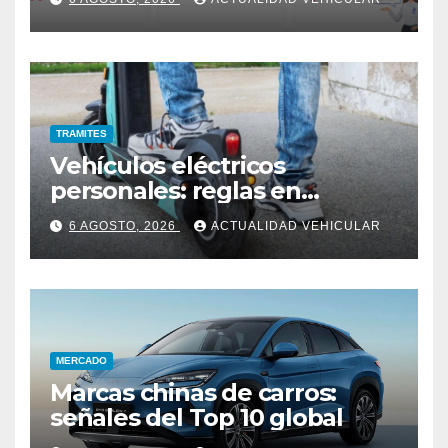
TRAMITES
Vehículos eléctricos
personales: reglas en
Colombia
6 AGOSTO, 2026
ACTUALIDAD VEHICULAR
MERCADO
Marcas chinas de carros:
señales del Top 10 global