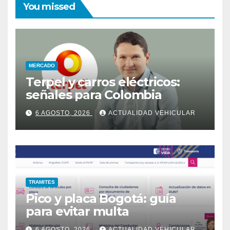
You missed
MERCADO
Terpel y carros eléctricos:
señales para Colombia
6 AGOSTO, 2026
ACTUALIDAD VEHICULAR
TRAMITES
Pico y placa Bogotá: guía
para evitar multa
6 AGOSTO, 2026
ACTUALIDAD VEHICULAR