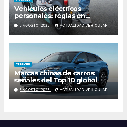
Vehículos eléctricos
personales: reglas en
Colombia
6 AGOSTO, 2026
ACTUALIDAD VEHICULAR
MERCADO
Marcas chinas de carros:
señales del Top 10 global
6 AGOSTO, 2026
ACTUALIDAD VEHICULAR