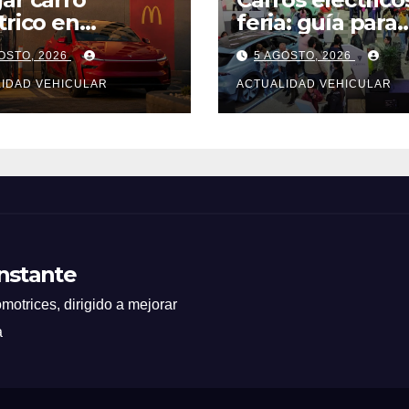
trico en
feria: guía para
llín: guía útil
comprar
OSTO, 2026
5 AGOSTO, 2026
IDAD VEHICULAR
ACTUALIDAD VEHICULAR
Instante
motrices, dirigido a mejorar
a