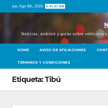
Saltar
jue. Ago 6th, 2026
5:41:07 AM
al
contenido
N
Noticias, análisis y guías sobre vehículos 
HOME
AVISO DE AFILIACIONES
CON
TÉRMINOS Y CONDICIONES
Etiqueta:
Tibú