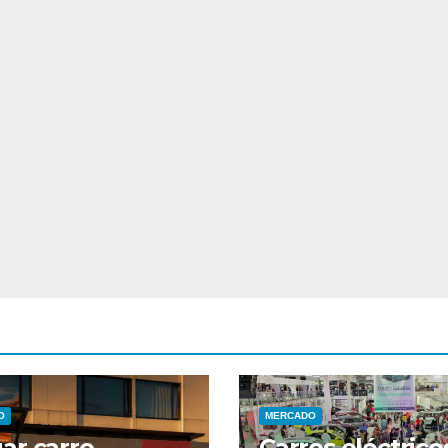
O
MERCADO
ar carro
Carros eléctrico