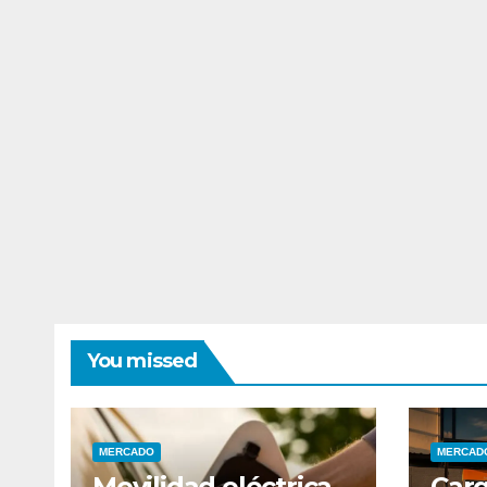
You missed
MERCADO
MERCAD
Movilidad eléctrica
Carg