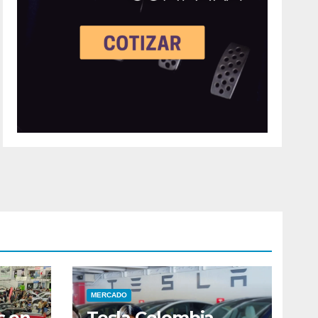
MERCADO
s en
Tesla Colombia