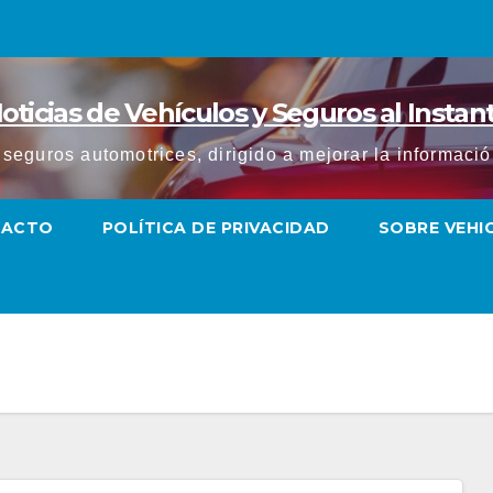
oticias de Vehículos y Seguros al Instan
y seguros automotrices, dirigido a mejorar la informac
TACTO
POLÍTICA DE PRIVACIDAD
SOBRE VEH