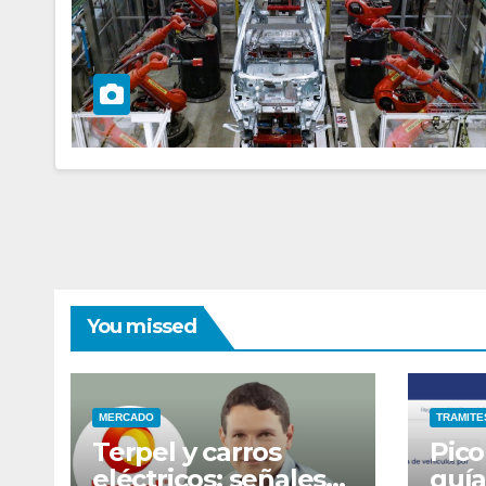
You missed
MERCADO
TRAMITE
Terpel y carros
Pico
eléctricos: señales
guía