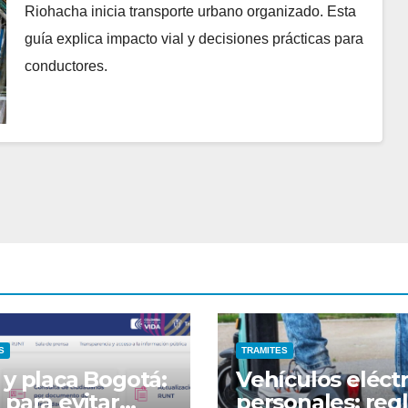
Riohacha inicia transporte urbano organizado. Esta
guía explica impacto vial y decisiones prácticas para
conductores.
S
TRAMITES
 y placa Bogotá:
Vehículos eléctr
 para evitar
personales: reg