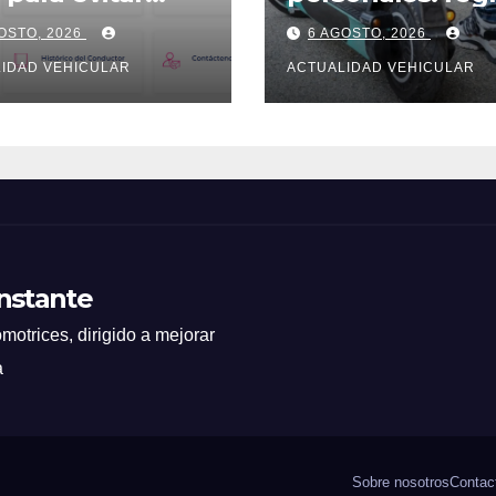
ta
en Colombia
OSTO, 2026
6 AGOSTO, 2026
IDAD VEHICULAR
ACTUALIDAD VEHICULAR
Instante
motrices, dirigido a mejorar
a
Sobre nosotros
Contac