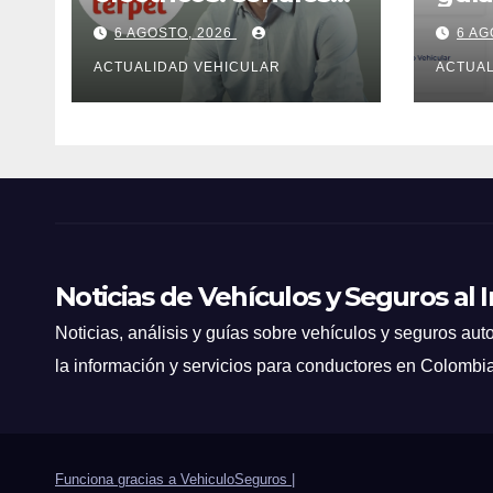
para Colombia
mul
6 AGOSTO, 2026
6 AG
ACTUALIDAD VEHICULAR
ACTUAL
Noticias de Vehículos y Seguros al 
Noticias, análisis y guías sobre vehículos y seguros auto
la información y servicios para conductores en Colombi
Funciona gracias a VehiculoSeguros
|