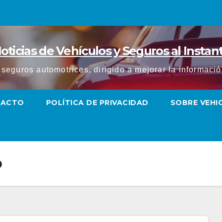
oticias de Vehículos y Seguros al Instan
y seguros automotrices, dirigido a mejorar la informac
TACTO
POLÍTICA DE PRIVACIDAD
SOBRE VEH
o