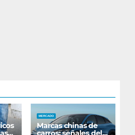
MERCADO
icos
Marcas chinas de
las
carros: señales del