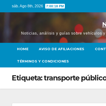
Saltar
sáb. Ago 8th, 2026
7:00:19 PM
al
contenido
N
Noticias, análisis y guías sobre vehículos 
HOME
AVISO DE AFILIACIONES
CON
TÉRMINOS Y CONDICIONES
Etiqueta:
transporte públic