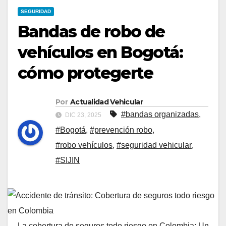
SEGURIDAD
Bandas de robo de
vehículos en Bogotá:
cómo protegerte
Por
Actualidad Vehicular
#bandas organizadas
,
DIC 23, 2025
#Bogotá
,
#prevención robo
,
#robo vehículos
,
#seguridad vehicular
,
#SIJIN
La cobertura de seguros todo riesgo en Colombia: Un