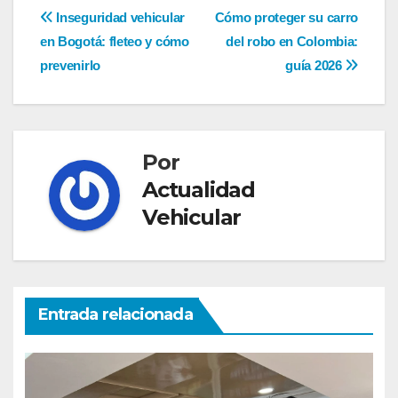
Navegación
Inseguridad vehicular
Cómo proteger su carro
de
en Bogotá: fleteo y cómo
del robo en Colombia:
entradas
prevenirlo
guía 2026
Por
Actualidad
Vehicular
Entrada relacionada