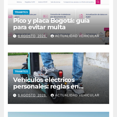
TRAMITES
Pico y placa Bogotá: guía
para evitar multa
6 AGOSTO, 2026
ACTUALIDAD VEHICULAR
TRAMITES
Vehículos eléctricos
personales: reglas en
Colombia
6 AGOSTO, 2026
ACTUALIDAD VEHICULAR