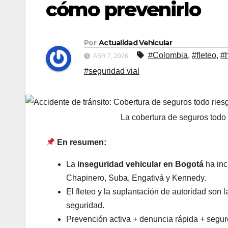
cómo prevenirlo
Por
Actualidad Vehicular
#Colombia
,
#fleteo
,
#h
ABR 7, 2026
#seguridad vial
La cobertura de seguros tod
En resumen:
La
inseguridad vehicular en Bogotá
ha inc
Chapinero, Suba, Engativá y Kennedy.
El fleteo y la suplantación de autoridad so
seguridad.
Prevención activa + denuncia rápida + seguro