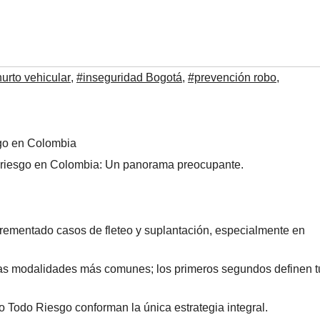
urto vehicular
,
#inseguridad Bogotá
,
#prevención robo
,
o riesgo en Colombia: Un panorama preocupante.
rementado casos de fleteo y suplantación, especialmente en
n las modalidades más comunes; los primeros segundos definen t
 Todo Riesgo conforman la única estrategia integral.