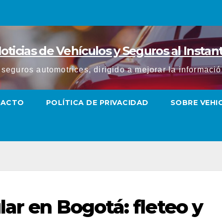
oticias de Vehículos y Seguros al Instan
y seguros automotrices, dirigido a mejorar la informac
TACTO
POLÍTICA DE PRIVACIDAD
SOBRE VEH
ar en Bogotá: fleteo y