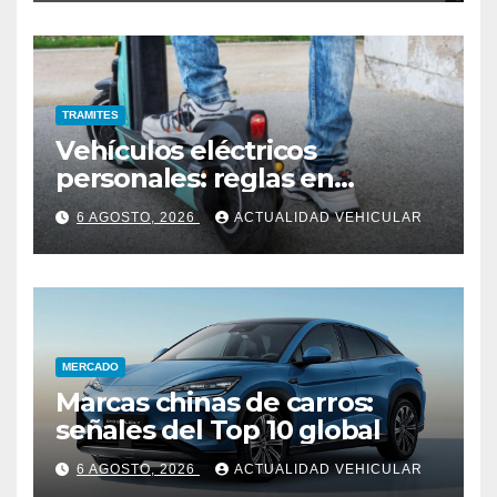
TRAMITES
Vehículos eléctricos
personales: reglas en
Colombia
6 AGOSTO, 2026
ACTUALIDAD VEHICULAR
MERCADO
Marcas chinas de carros:
señales del Top 10 global
6 AGOSTO, 2026
ACTUALIDAD VEHICULAR