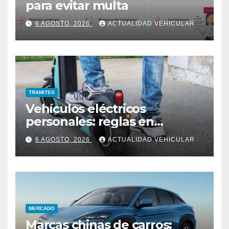
para evitar multa
6 AGOSTO, 2026
ACTUALIDAD VEHICULAR
TRAMITES
Vehículos eléctricos
personales: reglas en
Colombia
6 AGOSTO, 2026
ACTUALIDAD VEHICULAR
MERCADO
Marcas chinas de carros: