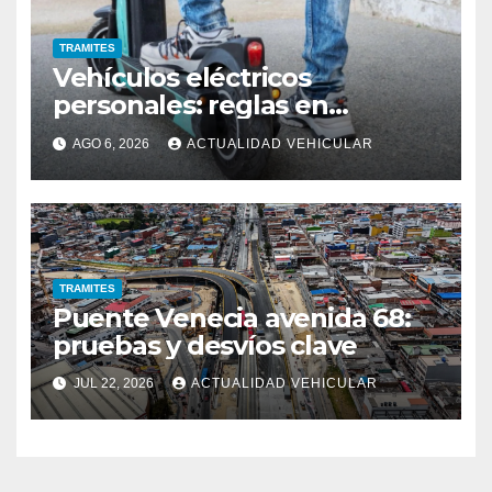
TRAMITES
Vehículos eléctricos
personales: reglas en
Colombia
AGO 6, 2026
ACTUALIDAD VEHICULAR
TRAMITES
Puente Venecia avenida 68:
pruebas y desvíos clave
JUL 22, 2026
ACTUALIDAD VEHICULAR