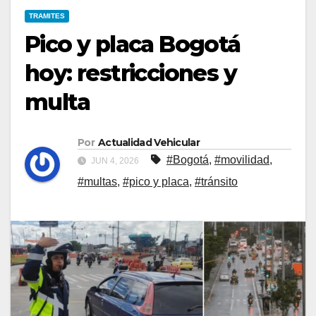
TRAMITES
Pico y placa Bogotá
hoy: restricciones y
multa
Por
Actualidad Vehicular
#Bogotá
,
#movilidad
,
JUN 4, 2026
#multas
,
#pico y placa
,
#tránsito