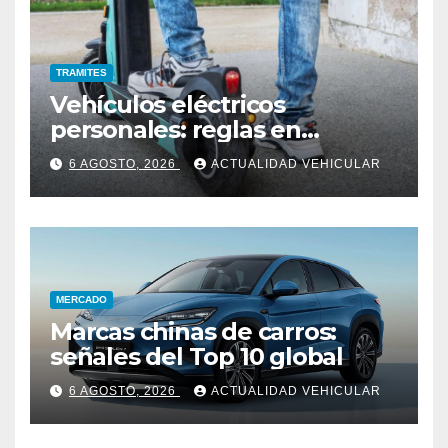
TRAMITES
Vehículos eléctricos
personales: reglas en
Colombia
6 AGOSTO, 2026
ACTUALIDAD VEHICULAR
MERCADO
Marcas chinas de carros:
señales del Top 10 global
6 AGOSTO, 2026
ACTUALIDAD VEHICULAR