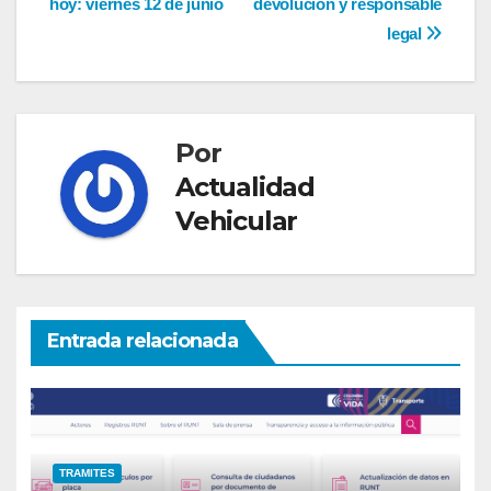
de
hoy: viernes 12 de junio
devolución y responsable
entradas
legal
Por
Actualidad
Vehicular
Entrada relacionada
TRAMITES