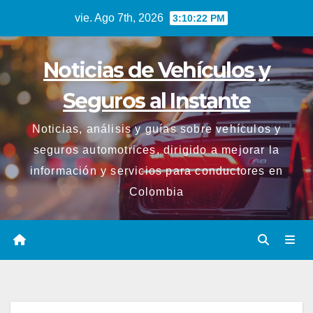
Saltar
vie. Ago 7th, 2026
3:10:23 PM
al
contenido
Noticias de Vehículos y
Seguros al Instante
Noticias, análisis y guías sobre vehículos y
seguros automotrices, dirigido a mejorar la
información y servicios para conductores en
Colombia