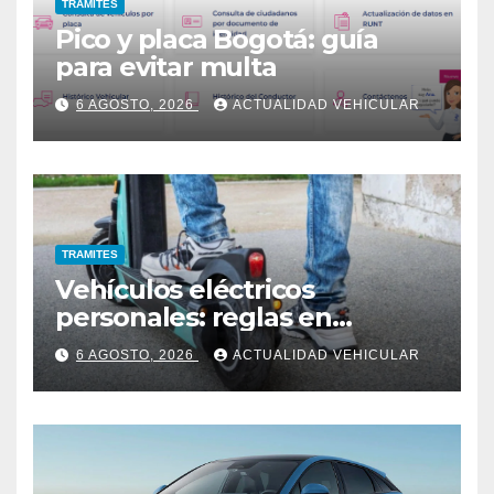
TRAMITES
Pico y placa Bogotá: guía
para evitar multa
6 AGOSTO, 2026
ACTUALIDAD VEHICULAR
TRAMITES
Vehículos eléctricos
personales: reglas en
Colombia
6 AGOSTO, 2026
ACTUALIDAD VEHICULAR