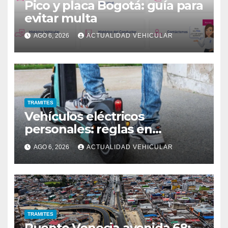
Pico y placa Bogotá: guía para
evitar multa
AGO 6, 2026
ACTUALIDAD VEHICULAR
TRAMITES
Vehículos eléctricos
personales: reglas en
Colombia
AGO 6, 2026
ACTUALIDAD VEHICULAR
TRAMITES
Puente Venecia avenida 68: