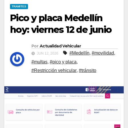
TRAMITES
Pico y placa Medellín
hoy: viernes 12 de junio
Por
Actualidad Vehicular
#Medellín
,
#movilidad
,
JUN 12, 2026
#multas
,
#pico y placa
,
#Restricción vehicular
,
#tránsito