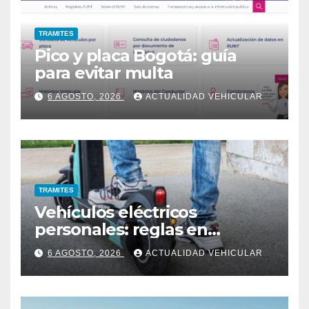
TRAMITES
Pico y placa Bogotá: guía
para evitar multa
6 AGOSTO, 2026
ACTUALIDAD VEHICULAR
TRAMITES
Vehículos eléctricos
personales: reglas en
Colombia
6 AGOSTO, 2026
ACTUALIDAD VEHICULAR